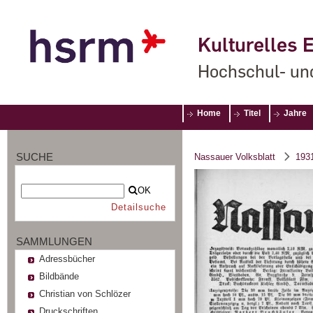
Kulturelles E
Hochschul- un
Home
Titel
Jahre
SUCHE
Nassauer Volksblatt
193
OK
Detailsuche
SAMMLUNGEN
Adressbücher
Bildbände
Christian von Schlözer
Druckschriften