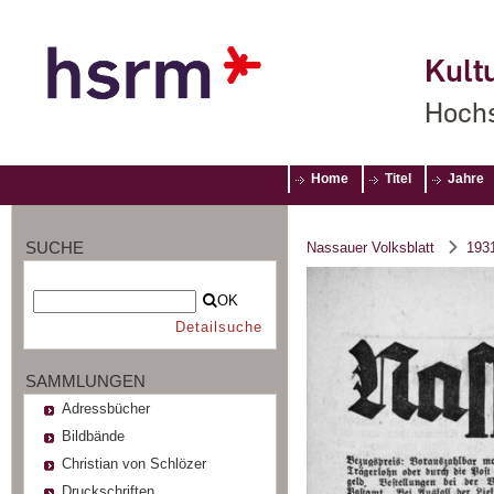
Kultu
Hochs
Home
Titel
Jahre
SUCHE
Nassauer Volksblatt
193
OK
Detailsuche
SAMMLUNGEN
Adressbücher
Bildbände
Christian von Schlözer
Druckschriften