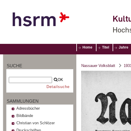
Kultu
Hochs
Home
Titel
Jahre
SUCHE
Nassauer Volksblatt
193
OK
Detailsuche
SAMMLUNGEN
Adressbücher
Bildbände
Christian von Schlözer
Druckschriften