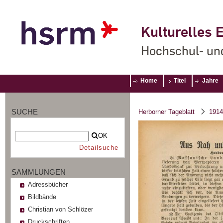
Kulturelles E
Hochschul- un
Home
Titel
Jahre
SUCHE
Herborner Tageblatt
1914
OK
Detailsuche
SAMMLUNGEN
Adressbücher
Bildbände
Christian von Schlözer
Druckschriften