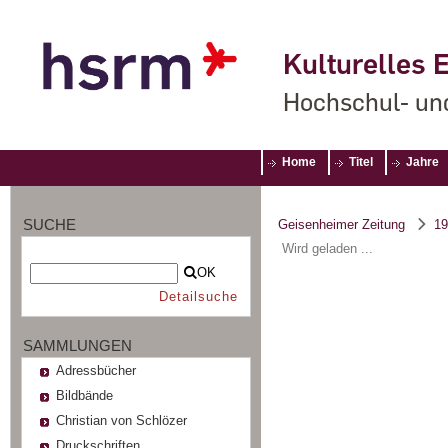
Kulturelles E
Hochschul- un
Home
Titel
Jahre
SUCHE
Geisenheimer Zeitung
19
Wird geladen ...
OK
Detailsuche
SAMMLUNGEN
Adressbücher
Bildbände
Christian von Schlözer
Druckschriften