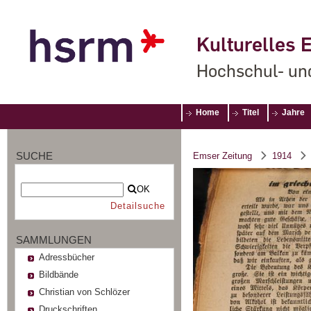
Kulturelles E
Hochschul- un
Home
Titel
Jahre
SUCHE
Emser Zeitung
1914
OK
Detailsuche
SAMMLUNGEN
Adressbücher
Bildbände
Christian von Schlözer
Druckschriften