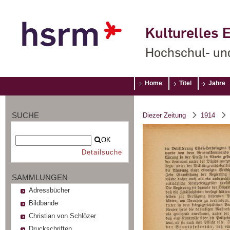
Kulturelles E
Hochschul- un
Home
Titel
Jahre
SUCHE
Diezer Zeitung
1914
OK
Detailsuche
SAMMLUNGEN
Adressbücher
Bildbände
Christian von Schlözer
Druckschriften