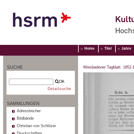
Kultu
Hochs
Home
Titel
Jahre
SUCHE
Wiesbadener Tagblatt. 1852-
OK
Detailsuche
SAMMLUNGEN
Adressbücher
Bildbände
Christian von Schlözer
Druckschriften