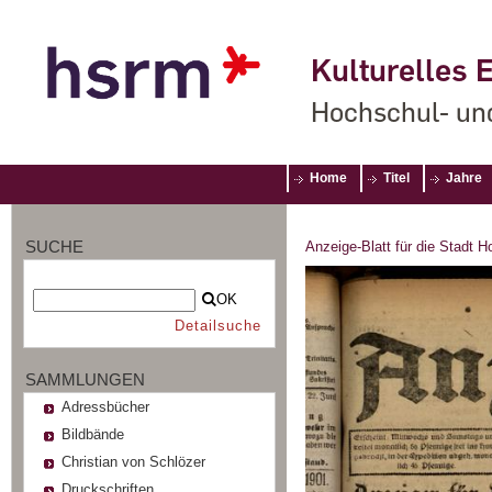
Kulturelles E
Hochschul- un
Home
Titel
Jahre
SUCHE
Anzeige-Blatt für die Stadt 
OK
Detailsuche
SAMMLUNGEN
Adressbücher
Bildbände
Christian von Schlözer
Druckschriften