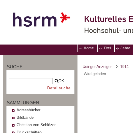
Kulturelles E
Hochschul- un
Home
Titel
Jahre
SUCHE
Usinger Anzeiger
1914
Wird geladen ...
OK
Detailsuche
SAMMLUNGEN
Adressbücher
Bildbände
Christian von Schlözer
Druckschriften