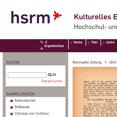
Kulturelles E
Hochschul- un
Home
Titel
Jahre
Ergebnisliste
SUCHE
Bierstadter Zeitung
1914
OK
Detailsuche
SAMMLUNGEN
Adressbücher
Bildbände
Christian von Schlözer