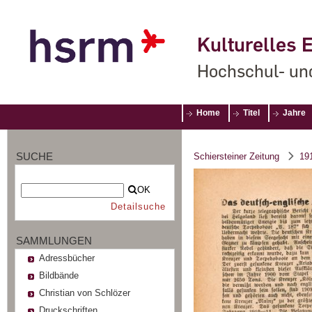
Kulturelles E
Hochschul- un
Home
Titel
Jahre
SUCHE
Schiersteiner Zeitung
19
OK
Detailsuche
SAMMLUNGEN
Adressbücher
Bildbände
Christian von Schlözer
Druckschriften