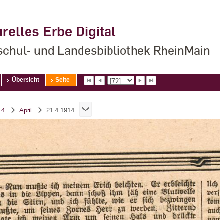
relles Erbe Digital
chul- und Landesbibliothek RheinMain
Übersicht
Seite
14
April
21.4.1914