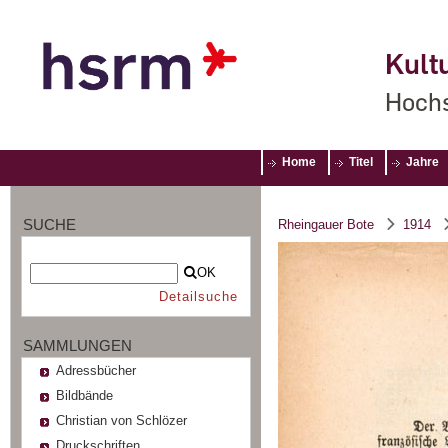
Kultu
Hochs
Home
Titel
Jahre
SUCHE
Rheingauer Bote
1914
OK
Detailsuche
SAMMLUNGEN
Adressbücher
Bildbände
Christian von Schlözer
Druckschriften