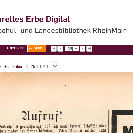
relles Erbe Digital
chul- und Landesbibliothek RheinMain
Übersicht
Seite
September
25.9.1914