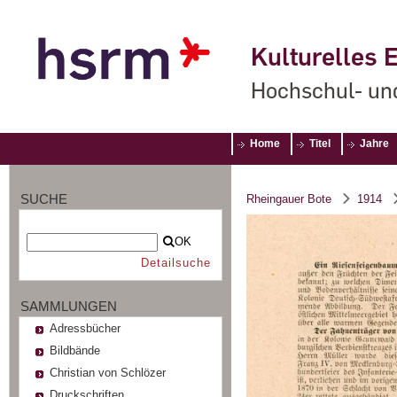
Kulturelles E
Hochschul- un
Home
Titel
Jahre
SUCHE
Rheingauer Bote
1914
OK
Detailsuche
SAMMLUNGEN
Adressbücher
Bildbände
Christian von Schlözer
Druckschriften