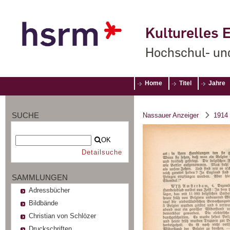
Kulturelles E
Hochschul- un
Home
Titel
Jahre
SUCHE
Nassauer Anzeiger
1914
OK
Detailsuche
SAMMLUNGEN
Adressbücher
Bildbände
Christian von Schlözer
Druckschriften