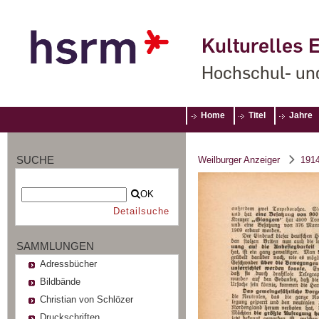
Kulturelles E
Hochschul- un
Home
Titel
Jahre
SUCHE
Weilburger Anzeiger
191
OK
Detailsuche
SAMMLUNGEN
Adressbücher
Bildbände
Christian von Schlözer
Druckschriften