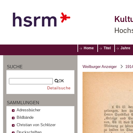
Kultu
Hochs
Home
Titel
Jahre
SUCHE
Weilburger Anzeiger
191
OK
Detailsuche
SAMMLUNGEN
Adressbücher
Bildbände
Christian von Schlözer
Druckschriften