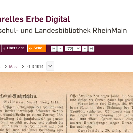
relles Erbe Digital
chul- und Landesbibliothek RheinMain
Übersicht
Seite
4
März
21.3.1914