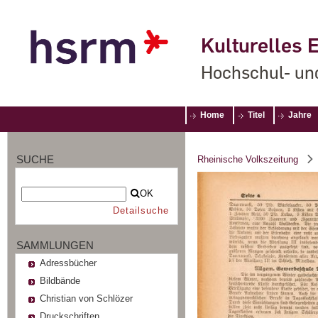
Kulturelles E
Hochschul- un
Home
Titel
Jahre
SUCHE
Rheinische Volkszeitung
OK
Detailsuche
SAMMLUNGEN
Adressbücher
Bildbände
Christian von Schlözer
Druckschriften