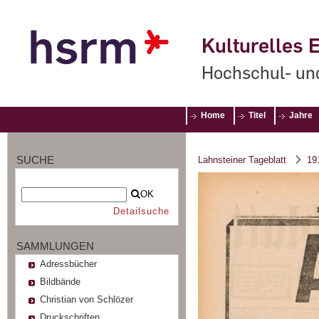
Kulturelles E
Hochschul- un
Home
Titel
Jahre
SUCHE
Lahnsteiner Tageblatt
19
OK
Detailsuche
SAMMLUNGEN
Adressbücher
Bildbände
Christian von Schlözer
Druckschriften