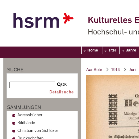
Kulturelles E
Hochschul- un
Home
Titel
Jahre
SUCHE
Aar-Bote
1914
Juni
OK
Detailsuche
SAMMLUNGEN
Adressbücher
Bildbände
Christian von Schlözer
Druckschriften