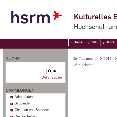
Kulturelles E
Hochschul- un
Home
Titel
Jahre
SUCHE
Der Taunusbote
1914
Wird geladen ...
OK
Detailsuche
SAMMLUNGEN
Adressbücher
Bildbände
Christian von Schlözer
Druckschriften