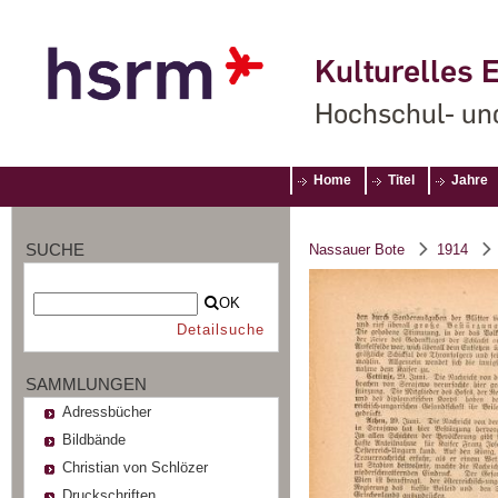
Kulturelles E
Hochschul- un
Home
Titel
Jahre
SUCHE
Nassauer Bote
1914
OK
Detailsuche
SAMMLUNGEN
Adressbücher
Bildbände
Christian von Schlözer
Druckschriften