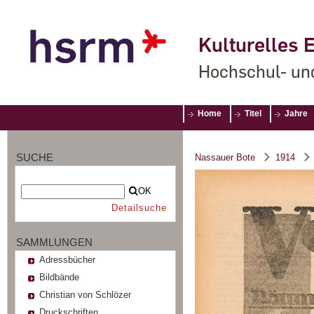
Kulturelles E
Hochschul- un
Home
Titel
Jahre
SUCHE
Nassauer Bote
1914
OK
Detailsuche
SAMMLUNGEN
Adressbücher
Bildbände
Christian von Schlözer
Druckschriften