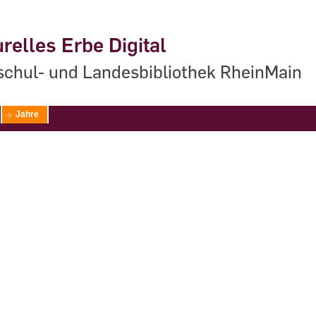
relles Erbe Digital
chul- und Landesbibliothek RheinMain
Jahre