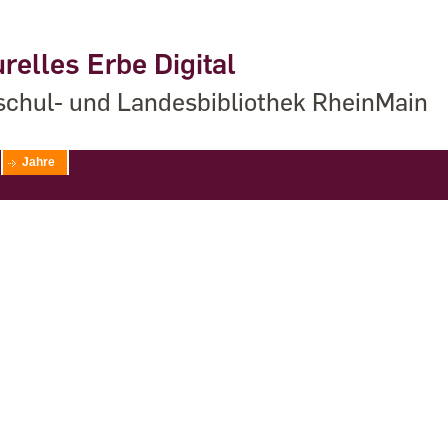
relles Erbe Digital
chul- und Landesbibliothek RheinMain
Jahre