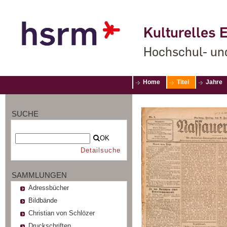
Kulturelles E
Hochschul- un
Home
Titel
Jahre
SUCHE
OK
Detailsuche
SAMMLUNGEN
Adressbücher
Bildbände
Christian von Schlözer
Druckschriften