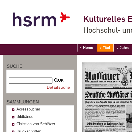
Kulturelles E
Hochschul- un
Home
Titel
Jahre
SUCHE
OK
Detailsuche
SAMMLUNGEN
Adressbücher
Bildbände
Christian von Schlözer
Druckschriften