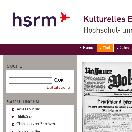
Kulturelles E
Hochschul- un
Home
Titel
Jahre
SUCHE
OK
Detailsuche
SAMMLUNGEN
Adressbücher
Bildbände
Christian von Schlözer
Druckschriften