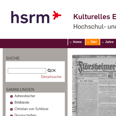
Kulturelles E
Hochschul- un
Home
Titel
Jahre
SUCHE
OK
Detailsuche
SAMMLUNGEN
Adressbücher
Bildbände
Christian von Schlözer
Druckschriften