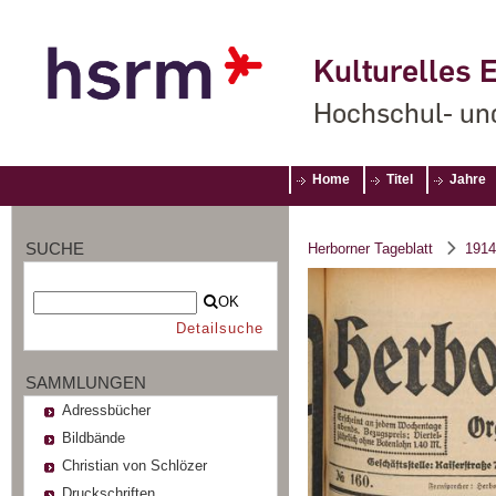
Kulturelles E
Hochschul- un
Home
Titel
Jahre
SUCHE
Herborner Tageblatt
1914
OK
Detailsuche
SAMMLUNGEN
Adressbücher
Bildbände
Christian von Schlözer
Druckschriften