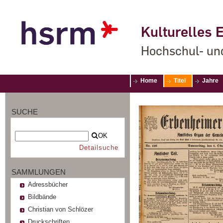
Kulturelles E
Hochschul- un
Home
Titel
Jahre
SUCHE
OK
Detailsuche
SAMMLUNGEN
Adressbücher
Bildbände
Christian von Schlözer
Druckschriften