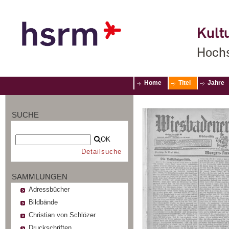
Kultu
Hochs
Home
Titel
Jahre
SUCHE
OK
Detailsuche
SAMMLUNGEN
Adressbücher
Bildbände
Christian von Schlözer
Druckschriften