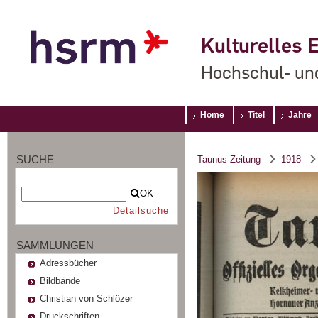
Kulturelles E
Hochschul- un
Home
Titel
Jahre
SUCHE
Taunus-Zeitung
1918
OK
Detailsuche
SAMMLUNGEN
Adressbücher
Bildbände
Christian von Schlözer
Druckschriften