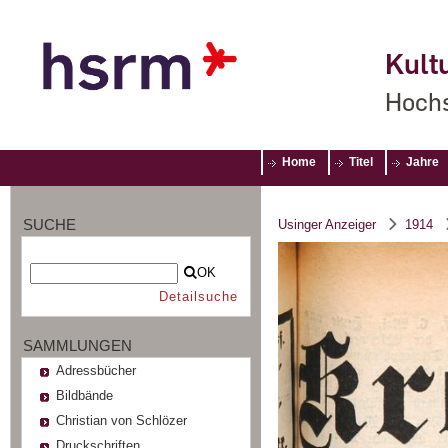
Kultu
Hochs
Home
Titel
Jahre
SUCHE
Usinger Anzeiger
1914
OK
Detailsuche
SAMMLUNGEN
Adressbücher
Bildbände
Christian von Schlözer
Druckschriften