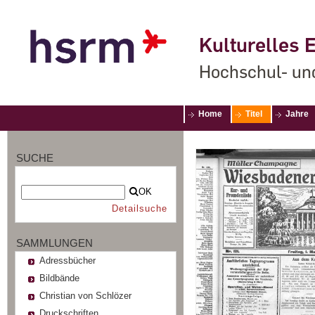
Kulturelles E
Hochschul- un
Home
Titel
Jahre
SUCHE
OK
Detailsuche
SAMMLUNGEN
Adressbücher
Bildbände
Christian von Schlözer
Druckschriften