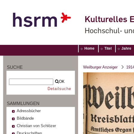
Kulturelles E
Hochschul- un
Home
Titel
Jahre
SUCHE
Weilburger Anzeiger
191
OK
Detailsuche
SAMMLUNGEN
Adressbücher
Bildbände
Christian von Schlözer
Druckschriften