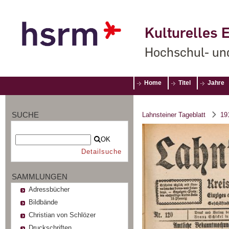
Kulturelles E
Hochschul- un
Home
Titel
Jahre
SUCHE
Lahnsteiner Tageblatt
19
OK
Detailsuche
SAMMLUNGEN
Adressbücher
Bildbände
Christian von Schlözer
Druckschriften