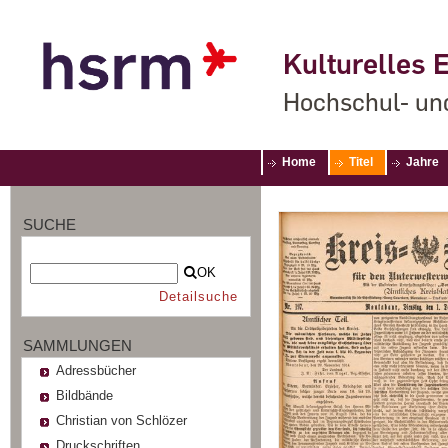
Kulturelles E
Hochschul- un
Home
Titel
Jahre
SUCHE
OK
Detailsuche
SAMMLUNGEN
Adressbücher
Bildbände
Christian von Schlözer
Druckschriften