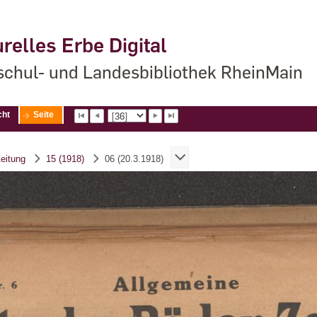
relles Erbe Digital
chul- und Landesbibliothek RheinMain
cht
Seite
eitung
15 (1918)
06 (20.3.1918)