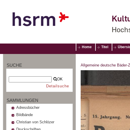
Kultu
Hochs
Home
Titel
Übersi
SUCHE
Allgemeine deutsche Bäder-Z
OK
Detailsuche
SAMMLUNGEN
Adressbücher
Bildbände
Christian von Schlözer
Druckschriften