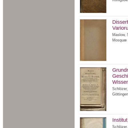
Disser
Vario
Maslow, 
Mosquæ :
Grundr
Geschi
Wissen
Schlözer,
Göttingen
Institu
Schlözer,