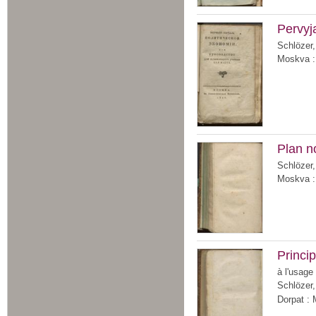
Pervyja
Schlözer,
Moskva : 
Plan n
Schlözer,
Moskva : 
Princi
à l'usage
Schlözer,
Dorpat : 