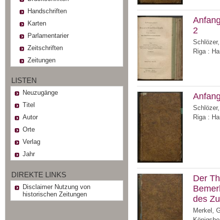
Handschriften
Anfang
Karten
2
Parlamentarier
Schlözer,
Zeitschriften
Riga : H
Zeitungen
LISTEN
Neuzugänge
Anfang
Titel
Schlözer,
Autor
Riga : Ha
Orte
Verlag
Jahr
DIREKTE LINKS
Der Thr
Disclaimer Nutzung von
Bemerk
historischen Zeitungen
des Zu
Merkel, G
Königsber