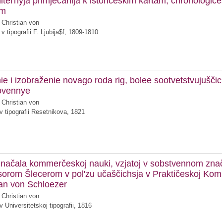
itel'nyja primječanija k istoričeskim kartam, chronologi
am
 Christian von
v tipografii F. Ljubija$f, 1809-1810
e i izobraženie novago roda rig, bolee sootvetstvujuščich
ovennye
 Christian von
 tipografii Resetnikova, 1821
 načala kommerčeskoj nauki, vzjatoj v sobstvennom znač
sorom Šlecerom v pol'zu učaščichsja v Praktičeskoj Ko
ian von Schloezer
 Christian von
 Universitetskoj tipografii, 1816