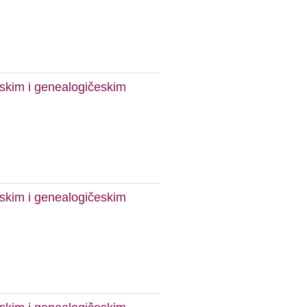
českim i genealogičeskim
českim i genealogičeskim