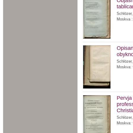
Objasn
tablic
Schlözer,
Moskva : 
Opisani
obykn
Schlözer,
Moskva: v
Pervja
profes
Christ
Schlözer,
Moskva: v