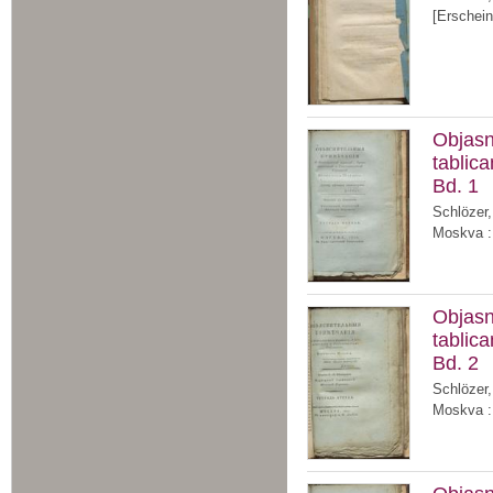
[Erschein
Objasn
tablic
Bd. 1
Schlözer,
Moskva : 
Objasn
tablic
Bd. 2
Schlözer,
Moskva : 