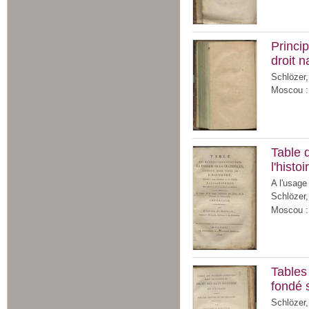
Princip
droit n
Schlözer,
Moscou : 
Table 
l'histo
A l'usage
Schlözer,
Moscou : 
Tables
fondé s
Schlözer,