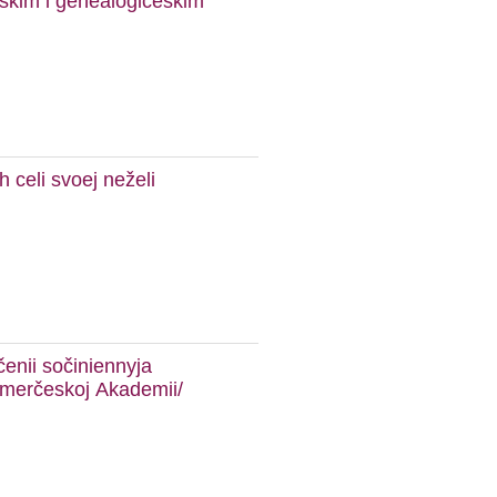
českim i genealogičeskim
 celi svoej neželi
enii sočiniennyja
mmerčeskoj Akademii/