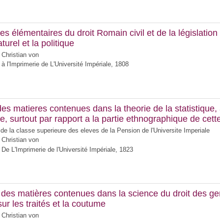
es élémentaires du droit Romain civil et de la législation 
aturel et la politique
 Christian von
à l'Imprimerie de L'Université Impériale, 1808
des matieres contenues dans la theorie de la statistique,
ire, surtout par rapport a la partie ethnographique de cet
 de la classe superieure des eleves de la Pension de l'Universite Imperiale
 Christian von
De L'Imprimerie de l'Université Impériale, 1823
 des matières contenues dans la science du droit des g
ur les traités et la coutume
 Christian von