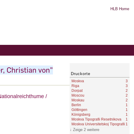
HLB Home
r, Christian von"
Druckorte
Moskva
3
Riga
3
Dorpat
2
Moscou
2
Nationalreichthume
/
Moskau
2
Berlin
1
Göttingen
1
Königsberg
1
Moskva Tipografii Resetnikova
1
Moskva Universitetskoj Tipografii
1
Zeige 2 weitere