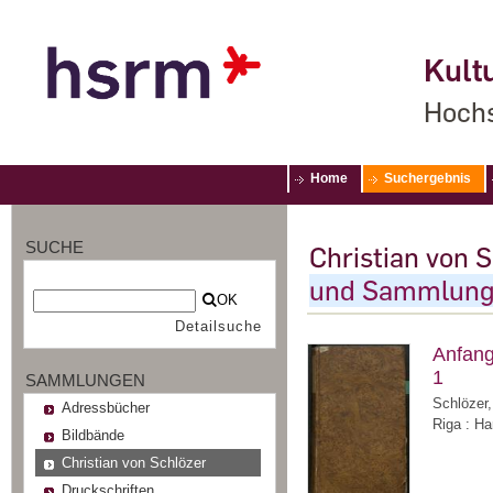
Kultu
Hochs
Home
Suchergebnis
SUCHE
Christian von 
und Sammlung 
OK
Detailsuche
Anfang
1
SAMMLUNGEN
Schlözer,
Adressbücher
Riga : H
Bildbände
Christian von Schlözer
Druckschriften