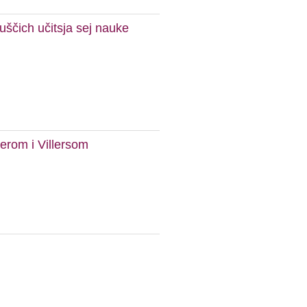
juščich učitsja sej nauke
erom i Villersom