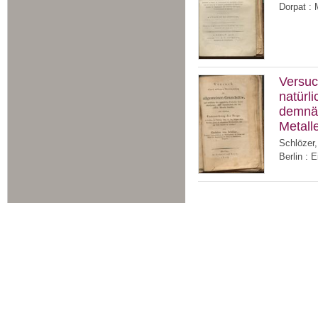
Dorpat : 
Versuc
natürl
demnäc
Metall
Schlözer,
Berlin : 