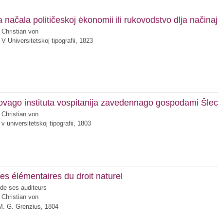
 načala političeskoj ėkonomii ili rukovodstvo dlja načina
 Christian von
V Universitetskoj tipografii, 1823
ovago instituta vospitanija zavedennago gospodami Šlec
 Christian von
v universitetskoj tipografii, 1803
pes élémentaires du droit naturel
 de ses auditeurs
 Christian von
M. G. Grenzius, 1804