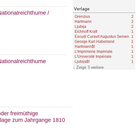
Verlage
Nationalreichthume
/
Grenzius
2
Hartmann
2
Ljubija
2
Eichhoff Kraft
1
Excudi Curavit Augustus Semen
1
George Karl Haberland
1
Hartmann$f
1
L'Imprimerie Impériale
1
L'Université Impériale
1
Nationalreichthume
Ljubija$f
1
Zeige 3 weitere
oder freimüthige
ilage zum Jahrgange 1810