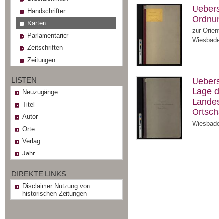
Uebers
Handschriften
Ordnu
Karten
zur Orien
Parlamentarier
Wiesbaden
Zeitschriften
Zeitungen
LISTEN
Uebers
Lage d
Neuzugänge
Landes
Titel
Ortsch
Autor
Wiesbaden
Orte
Verlag
Jahr
DIREKTE LINKS
Disclaimer Nutzung von
historischen Zeitungen