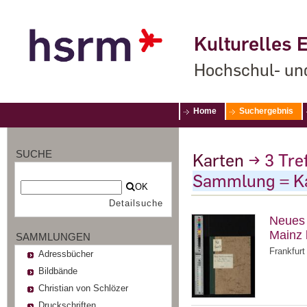
Kulturelles E
Hochschul- un
Home
Suchergebnis
SUCHE
Karten
→
3
Tref
Sammlung = K
OK
Detailsuche
Neues
Mainz 
SAMMLUNGEN
Frankfurt
Adressbücher
Bildbände
Christian von Schlözer
Druckschriften