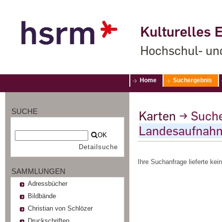
Kulturelles E
Hochschul- un
Home
Suchergebnis
SUCHE
Karten
→
Such
Landesaufnahm
OK
Detailsuche
Ihre Suchanfrage lieferte kein
SAMMLUNGEN
Adressbücher
Bildbände
Christian von Schlözer
Druckschriften