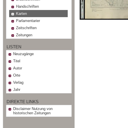
Handschriften
Karten
Parlamentarier
Zeitschriften
Zeitungen
LISTEN
Neuzugänge
Titel
Autor
Orte
Verlag
Jahr
DIREKTE LINKS
Disclaimer Nutzung von
historischen Zeitungen