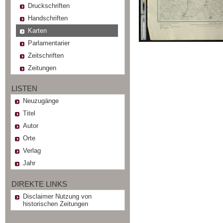
Druckschriften
Handschriften
Karten
Parlamentarier
Zeitschriften
Zeitungen
LISTEN
Neuzugänge
Titel
Autor
Orte
Verlag
Jahr
DIREKTE LINKS
Disclaimer Nutzung von
historischen Zeitungen