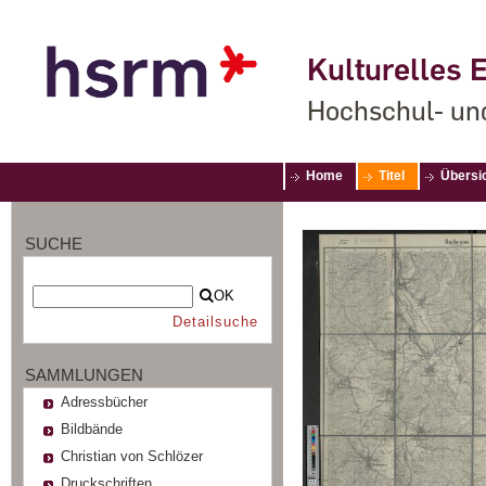
Kulturelles E
Hochschul- un
Home
Titel
Übersi
SUCHE
OK
Detailsuche
SAMMLUNGEN
Adressbücher
Bildbände
Christian von Schlözer
Druckschriften