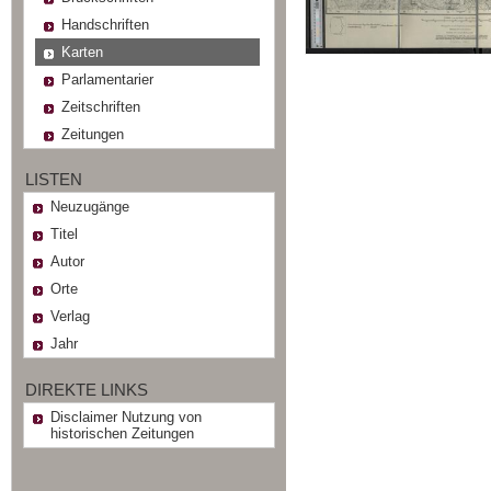
Handschriften
Karten
Parlamentarier
Zeitschriften
Zeitungen
LISTEN
Neuzugänge
Titel
Autor
Orte
Verlag
Jahr
DIREKTE LINKS
Disclaimer Nutzung von
historischen Zeitungen