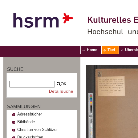
Kulturelles E
Hochschul- un
Home
Titel
Übersi
SUCHE
OK
Detailsuche
SAMMLUNGEN
Adressbücher
Bildbände
Christian von Schlözer
Druckschriften