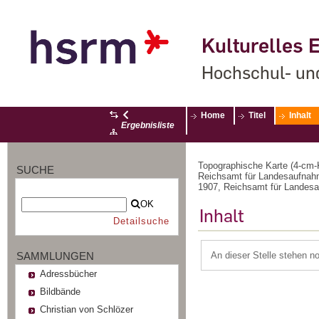
Kulturelles E
Hochschul- un
Home
Titel
Inhalt
Ergebnisliste
Topographische Karte (4-cm-K
SUCHE
Reichsamt für Landesaufnah
1907, Reichsamt für Landesau
OK
Inhalt
Detailsuche
SAMMLUNGEN
An dieser Stelle stehen n
Adressbücher
Bildbände
Christian von Schlözer