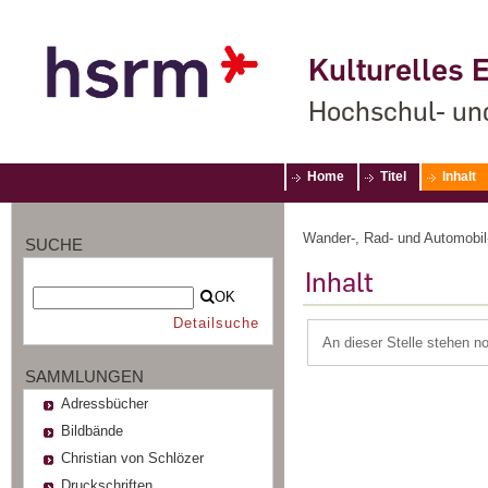
Kulturelles E
Hochschul- un
Home
Titel
Inhalt
Wander-, Rad- und Automobil-
SUCHE
Inhalt
OK
Detailsuche
An dieser Stelle stehen n
SAMMLUNGEN
Adressbücher
Bildbände
Christian von Schlözer
Druckschriften