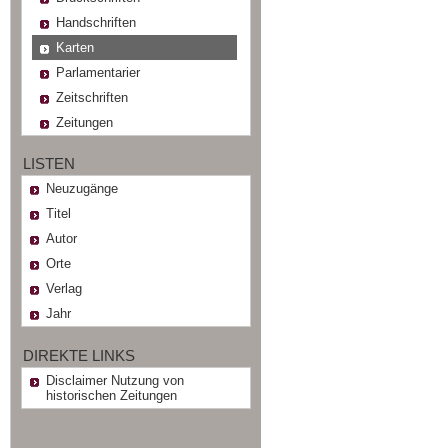
Handschriften
Karten
Parlamentarier
Zeitschriften
Zeitungen
LISTEN
Neuzugänge
Titel
Autor
Orte
Verlag
Jahr
DIREKTE LINKS
Disclaimer Nutzung von
historischen Zeitungen