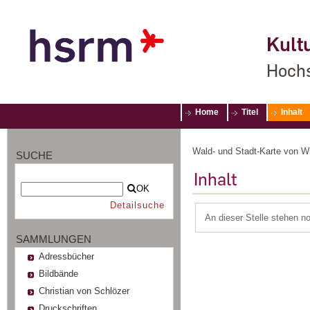
Kultu
Hochs
Home
Titel
Inhalt
Wald- und Stadt-Karte von W
SUCHE
Inhalt
OK
Detailsuche
An dieser Stelle stehen n
SAMMLUNGEN
Adressbücher
Bildbände
Christian von Schlözer
Druckschriften